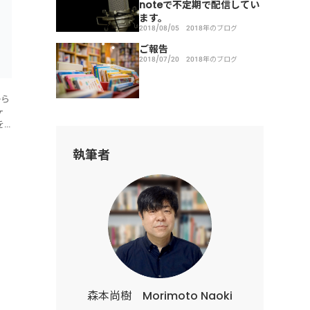
noteで不定期で配信してい
ます。
2018/08/05
2018年のブログ
ご報告
2018/07/20
2018年のブログ
から
ヶ
を
に
執筆者
森本尚樹 Morimoto Naoki