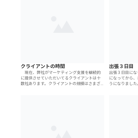
クライアントの時間
出張３日目
現在、弊社がマーケティング支援を継続的
出張３日目にな
に提供させていただいてるクライアントは十
になってから、
数社あります。クライアントの規模はさまざ
うになりました
まで、上場企業から社員数１名の会社まで、売
合には宿泊先も
上高は一千億円から一千万円未満まで。弊
自由も感じなく