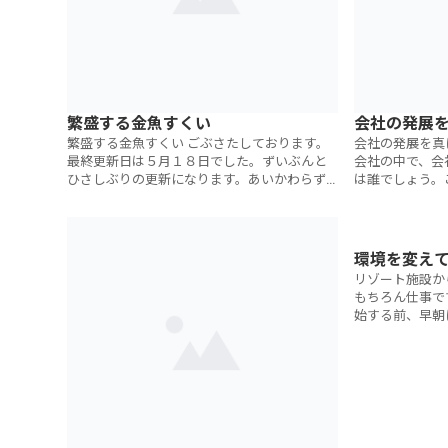
繁盛する金魚すくい
会社の発展
繁盛する金魚すくい ごぶさたしております。
会社の発展を真
最終更新日は５月１８日でした。ずいぶんと
会社の中で、会
ひさしぶりの更新になります。あいかわらず
は誰でしょう。
日本中を駆け回っています。 ５月１８日の週
ては衝撃的であ
はめずらしく横浜と東京で
なたの会社の社
環境を変え
リゾート施設か
もちろん仕事で
始する前、早朝
いました。体中
じました。ここ