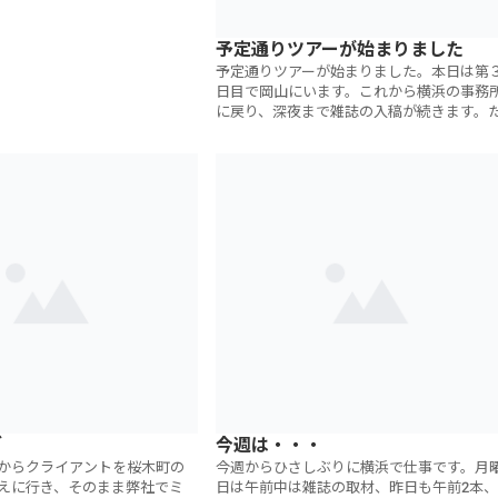
予定通りツアーが始まりました
予定通りツアーが始まりました。本日は第
日目で岡山にいます。これから横浜の事務
に戻り、深夜まで雑誌の入稿が続きます。
予定されていた東北行きが日曜日まで延び
したので、今週の金曜日の午後は本当にひ
グ
今週は・・・
らクライアントを桜木町の
今週からひさしぶりに横浜で仕事です。月
えに行き、そのまま弊社でミ
日は午前中は雑誌の取材、昨日も午前2本、