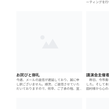
ーティングを行
ト会議は、午後
が多いのですが
お詫びと御礼
講演会主催
今週、メールの返信が遅延しており、誠に申
昨日、今市青
し訳ございません。順次、ご返信させていた
した。そして本
だいておりますので、何卒、ご了承の程、宜
田村様から心の
しくお願い申し上げます。今週は今市青年会
した。私にとっ
議所の講演とその準備からスタートしました
た。本当にあり